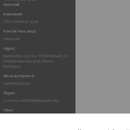
Николай
ООО НовТехСтрой
Николай
Минский р-он, пос. Юбилейный, ул.
Коммунальная, д.4а, Минск,
Беларусь
novtehstroy.by
e-почта: A3366286@yandex.by
+375293366286