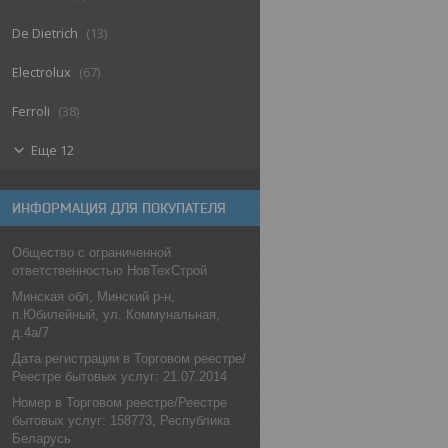
De Dietrich
13
Electrolux
67
Ferroli
38
Еще 12
ИНФОРМАЦИЯ ДЛЯ ПОКУПАТЕЛЯ
Общество с ограниченной
ответственностью НовТехСтрой
Минская обл, Минский р-н,
п.Юбилейный, ул. Коммунальная,
д.4а/7
Дата регистрации в Торговом реестре/
Реестре бытовых услуг: 21.07.2014
Номер в Торговом реестре/Реестре
бытовых услуг: 158773, Республика
Беларусь