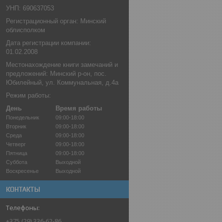
УНП: 690637053
Регистрационный орган: Минский
облисполком
Дата регистрации компании:
01.02.2008
Местонахождение книги замечаний и
предложений: Минский р-он, пос.
Юбилейный, ул. Коммунальная, д.4а
Режим работы:
День
Время работы
Понедельник
09:00-18:00
Вторник
09:00-18:00
Среда
09:00-18:00
Четверг
09:00-18:00
Пятница
09:00-18:00
Суббота
Выходной
Воскресенье
Выходной
КОНТАКТЫ
+375 (29) 336-62-86