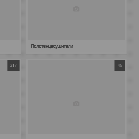
Полотенцесушители
217
46