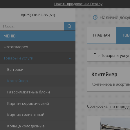
Начать продавать на Deal.by
8(029)336-62-86 (A1)
Наличие доку
ГЛАВНАЯ
ТОВ
Фотогалерея
Товары и услу
Товары и услуги
Бытовки
Контейнер
Контейнер
Контейнера в асорти
Газосиликатные блоки
Кирпич керамический
Кирпич силикатный
Кольца колодезные