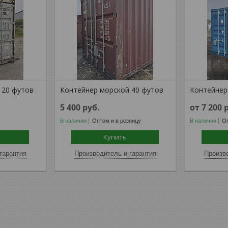
 20 футов
Контейнер морской 40 футов
Контейнер
5 400
руб.
от 7 200
В наличии
Оптом и в розницу
В наличии
Оп
Купить
гарантия
Производитель и гарантия
Произво