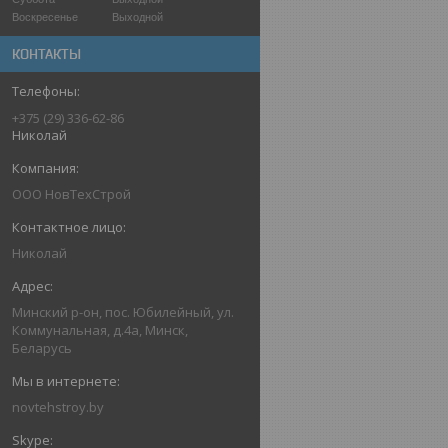
Воскресенье
Выходной
КОНТАКТЫ
+375 (29) 336-62-86
Николай
ООО НовТехСтрой
Николай
Минский р-он, пос. Юбилейный, ул.
Коммунальная, д.4а, Минск,
Беларусь
novtehstroy.by