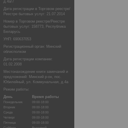
д.4а/7
Дата регистрации в Торговом реестре/
Реестре бытовых услуг: 21.07.2014
Номер в Торговом реестре/Реестре
бытовых услуг: 158773, Республика
Беларусь
УНП: 690637053
Регистрационный орган: Минский
облисполком
Дата регистрации компании:
01.02.2008
Местонахождение книги замечаний и
предложений: Минский р-он, пос.
Юбилейный, ул. Коммунальная, д.4а
Режим работы:
День
Время работы
Понедельник
09:00-18:00
Вторник
09:00-18:00
Среда
09:00-18:00
Четверг
09:00-18:00
Пятница
09:00-18:00
Суббота
Выходной