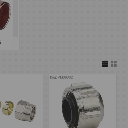
б
2
VM09302