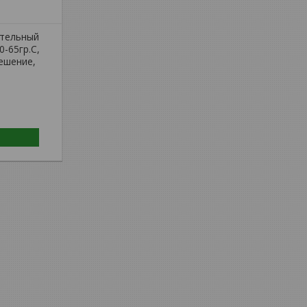
ительный
0-65гр.С,
мешение,