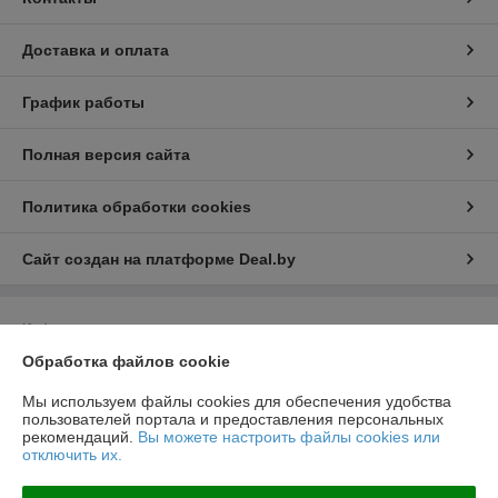
Доставка и оплата
График работы
Полная версия сайта
Политика обработки cookies
Сайт создан на платформе Deal.by
Информация для покупателя
Обработка файлов cookie
Юридическое лицо:
Общество с ограниченной ответственностью
НовТехСтрой
Минская обл, Минский р-н, п.Юбилейный, ул. Коммунальная, д.4а/7
Мы используем файлы cookies для обеспечения удобства
пользователей портала и предоставления персональных
Регистрационный номер ЕГР: 690637053
рекомендаций.
Вы можете настроить файлы cookies или
отключить их.
УНП: 690637053