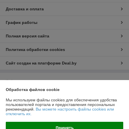
Доставка и оплата
График работы
Полная версия сайта
Политика обработки cookies
Сайт создан на платформе Deal.by
Информация для покупателя
Обработка файлов cookie
Юридическое лицо:
Общество с ограниченной ответственностью
НовТехСтрой
Минская обл, Минский р-н, п.Юбилейный, ул. Коммунальная, д.4а/7
Мы используем файлы cookies для обеспечения удобства
пользователей портала и предоставления персональных
Регистрационный номер ЕГР: 690637053
рекомендаций.
Вы можете настроить файлы cookies или
отключить их.
УНП: 690637053
Регистрационный орган: Минский облисполком
Принять