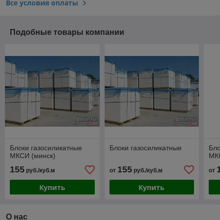
Все условия оплаты
Подобные товары компании
Блоки газосиликатные
Блоки газосиликатные
Бло
МКСИ (минск)
МК
155
155
руб./куб.м
от
руб./куб.м
от
Купить
Купить
О нас