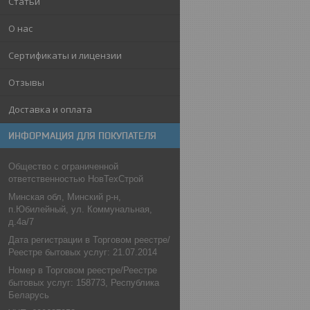
Статьи
О нас
Сертификаты и лицензии
Отзывы
Доставка и оплата
ИНФОРМАЦИЯ ДЛЯ ПОКУПАТЕЛЯ
Общество с ограниченной
ответственностью НовТехСтрой
Минская обл, Минский р-н,
п.Юбилейный, ул. Коммунальная,
д.4а/7
Дата регистрации в Торговом реестре/
Реестре бытовых услуг: 21.07.2014
Номер в Торговом реестре/Реестре
бытовых услуг: 158773, Республика
Беларусь