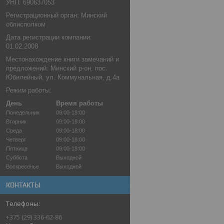
УНП: 690637053
Регистрационный орган: Минский
облисполком
Дата регистрации компании:
01.02.2008
Местонахождение книги замечаний и
предложений: Минский р-он, пос.
Юбилейный, ул. Коммунальная, д.4а
Режим работы:
День
Время работы
Понедельник
09:00-18:00
Вторник
09:00-18:00
Среда
09:00-18:00
Четверг
09:00-18:00
Пятница
09:00-18:00
Суббота
Выходной
Воскресенье
Выходной
КОНТАКТЫ
+375 (29) 336-62-86