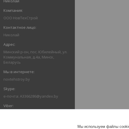
Николай
ООО НовТехСтрой
Николай
Минский р-он, пос. Юбилейный, ул.
Коммунальная, д.4а, Минск,
Беларусь
novtehstroy.by
e-почта: A3366286@yandex.by
+375293366286
Мы используем файлы cookie