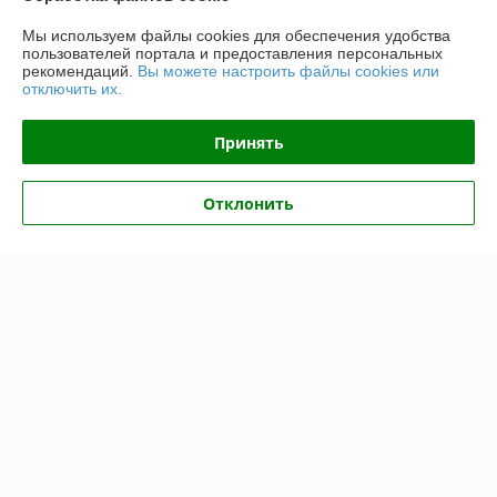
О нас
Мы используем файлы cookies для обеспечения удобства
пользователей портала и предоставления персональных
Контакты
рекомендаций.
Вы можете настроить файлы cookies или
отключить их.
Доставка и оплата
Принять
График работы
Отклонить
Полная версия сайта
Политика обработки cookies
Сайт создан на платформе Deal.by
Информация для покупателя
Юридическое лицо:
Общество с ограниченной ответственностью
НовТехСтрой
Минская обл, Минский р-н, п.Юбилейный, ул. Коммунальная, д.4а/7