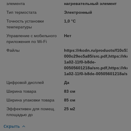
элемента
нагревательный элемент
Тип термостата
Электронный
Точность установки
1,0 °С
температуры
Управление c мобильного
Нет
приложения по Wi-Fi
Файлы
https://rkcdn.ru/products/f10c53
000c29ec5a85/src.pdf,https://rkc
1a02-11f0-b8de-
00505601218a/src.pdf,https://rkc
1a02-11f0-b8de-00505601218a/src
Цифровой дисплей
Да
Ширина товара
83 см
Ширина упаковки товара
85 см
Эффективен для помещ.
25 м2
площадью до
Скрыть