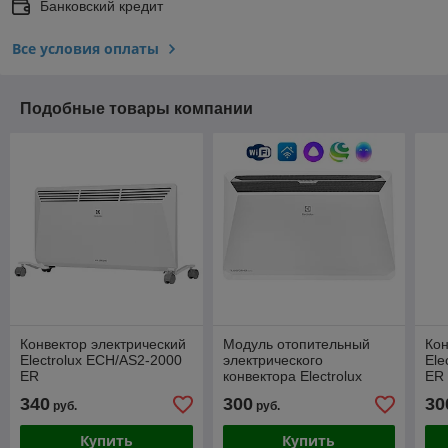
Банковский кредит
Все условия оплаты
Подобные товары компании
Конвектор электрический
Модуль отопительный
Кон
Electrolux ECH/AS2-2000
электрического
Ele
ER
конвектора Electrolux
ER
серии Rapid Transformer
340
300
30
руб.
руб.
ECH/R-2000 T
Купить
Купить