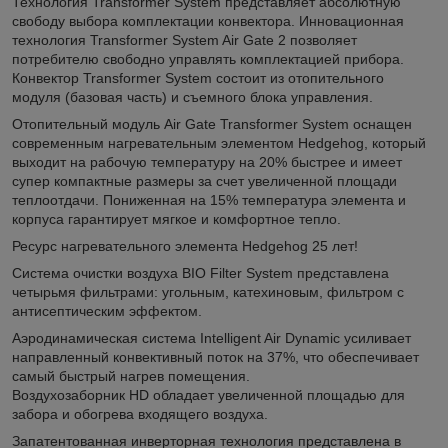
Технология Transformer System представляет абсолютную
свободу выбора комплектации конвектора. Инновационная
технология Transformer System Air Gate 2 позволяет
потребителю свободно управлять комплектацией прибора.
Конвектор Transformer System состоит из отопительного
модуля (базовая часть) и съемного блока управления.
Отопительный модуль Air Gate Transformer System оснащен
современным нагревательным элементом Hedgehog, который
выходит на рабочую температуру на 20% быстрее и имеет
супер компактные размеры за счет увеличенной площади
теплоотдачи. Пониженная на 15% температура элемента и
корпуса гарантирует мягкое и комфортное тепло.
Ресурс нагревательного элемента Hedgehog 25 лет!
Система очистки воздуха BIO Filter System представлена
четырьмя фильтрами: угольным, катехиновым, фильтром с
антисептическим эффектом.
Аэродинамическая система Intelligent Air Dynamic усиливает
направленный конвективный поток на 37%, что обеспечивает
самый быстрый нагрев помещения.
Воздухозаборник HD обладает увеличенной площадью для
забора и обогрева входящего воздуха.
Запатентованная инверторная технология представлена в