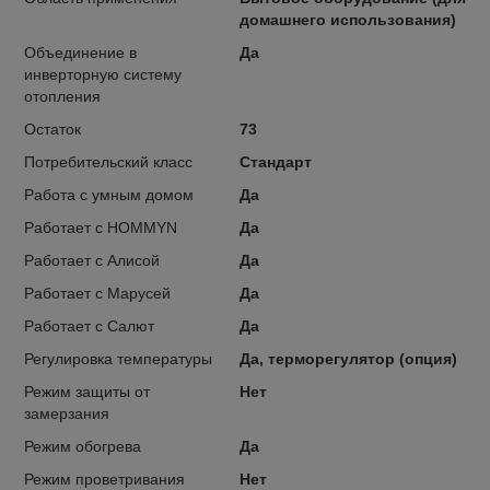
домашнего использования)
Объединение в
Да
инверторную систему
отопления
Остаток
73
Потребительский класс
Стандарт
Работа с умным домом
Да
Работает с HOMMYN
Да
Работает с Алисой
Да
Работает с Марусей
Да
Работает с Салют
Да
Регулировка температуры
Да, терморегулятор (опция)
Режим защиты от
Нет
замерзания
Режим обогрева
Да
Режим проветривания
Нет