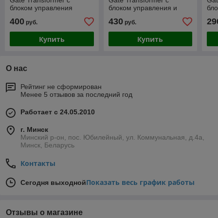
Gate Transformer с
Gate Transformer с
Gat
блоком управления
блоком управления и
бл
ECH/AG2-1000 T-TUE4
шасси ECH/AG2-1000 T-
EC
400
430
29
руб.
руб.
(электронный)
TUE4 (электр)
(ме
Купить
Купить
О нас
Рейтинг не сформирован
Менее 5 отзывов за последний год
Работает с 24.05.2010
г. Минск
Минский р-он, пос. Юбилейный, ул. Коммунальная, д.4а,
Минск, Беларусь
Контакты
Показать весь график работы
Сегодня выходной
Отзывы о магазине