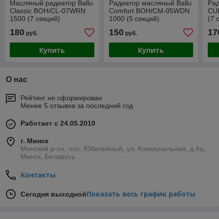
Масляный радиатор Ballu
Радиатор масляный Ballu
Рад
Classic BOH/CL-07WRN
Comfort BOH/CM-05WDN
CU
1500 (7 секций)
1000 (5 секций)
(7 
180
150
17
руб.
руб.
Купить
Купить
О нас
Рейтинг не сформирован
Менее 5 отзывов за последний год
Работает с 24.05.2010
г. Минск
Минский р-он, пос. Юбилейный, ул. Коммунальная, д.4а,
Минск, Беларусь
Контакты
Показать весь график работы
Сегодня выходной