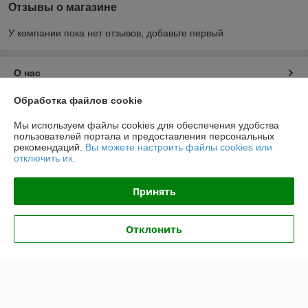
Отзывы о магазине
У компании пока нет отзывов, добавьте первый
О нас
Обработка файлов cookie
Контакты
Мы используем файлы cookies для обеспечения удобства
пользователей портала и предоставления персональных
Доставка и оплата
рекомендаций.
Вы можете настроить файлы cookies или
отключить их.
График работы
Принять
Полная версия сайта
Отклонить
Политика обработки cookies
Сайт создан на платформе Deal.by