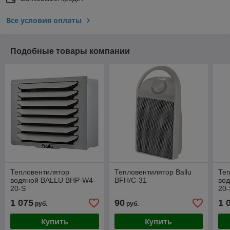
Все условия оплаты
Подобные товары компании
Тепловентилятор
Тепловентилятор Ballu
Те
водяной BALLU BHP-W4-
BFH/С-31
во
20-S
20-
1 075
90
1 
руб.
руб.
Купить
Купить