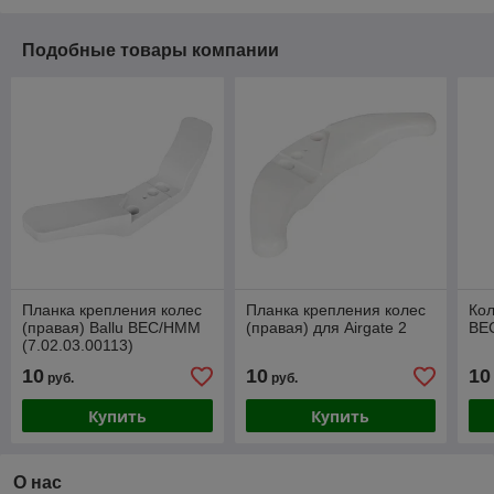
Подобные товары компании
Планка крепления колес
Планка крепления колес
Кол
(правая) Ballu BEC/HMM
(правая) для Airgate 2
BEC
(7.02.03.00113)
10
10
10
руб.
руб.
Купить
Купить
О нас