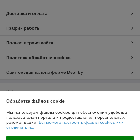
Доставка и оплата
График работы
Полная версия сайта
Политика обработки cookies
Сайт создан на платформе Deal.by
Информация для покупателя
Обработка файлов cookie
Юридическое лицо:
Общество с ограниченной ответственностью
НовТехСтрой
Минская обл, Минский р-н, п.Юбилейный, ул. Коммунальная, д.4а/7
Мы используем файлы cookies для обеспечения удобства
пользователей портала и предоставления персональных
Регистрационный номер ЕГР: 690637053
рекомендаций.
Вы можете настроить файлы cookies или
отключить их.
УНП: 690637053