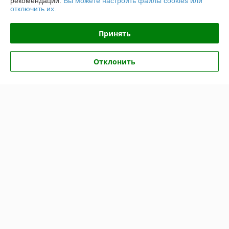
рекомендаций.
Вы можете настроить файлы cookies или
отключить их.
Доставка и оплата
Принять
График работы
Отклонить
Полная версия сайта
Политика обработки cookies
Сайт создан на платформе Deal.by
Информация для покупателя
Юридическое лицо:
Общество с ограниченной ответственностью
НовТехСтрой
Минская обл, Минский р-н, п.Юбилейный, ул. Коммунальная, д.4а/7
Регистрационный номер ЕГР: 690637053
УНП: 690637053