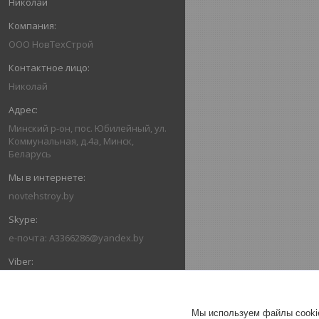
Николай
ООО НовТехСтрой
Николай
Минский р-он, пос. Юбилейный, ул.
Коммунальная, д.4а, Минск,
Беларусь
novtehstroy.by
e-почта: A3366286@yandex.by
+375293366286
Мы используем файлы cookie