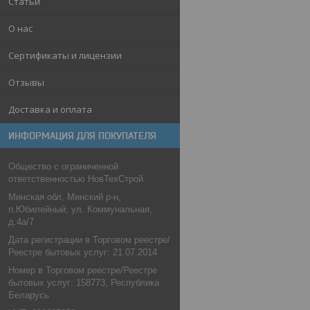
Статьи
О нас
Сертификаты и лицензии
Отзывы
Доставка и оплата
ИНФОРМАЦИЯ ДЛЯ ПОКУПАТЕЛЯ
Общество с ограниченной
ответственностью НовТехСтрой
Минская обл, Минский р-н,
п.Юбилейный, ул. Коммунальная,
д.4а/7
Дата регистрации в Торговом реестре/
Реестре бытовых услуг: 21.07.2014
Номер в Торговом реестре/Реестре
бытовых услуг: 158773, Республика
Беларусь