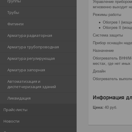
группы
Управление прибором
мгновенно выходит н
Трубы
Режимы работы
Обогрев I (мощн
Фитинги
Обогрев II (мощ
Арматура радиаторная
Система защиты
Прибор оснащён наде
Арматура трубопроводная
Назначение
Арматура регулирующая
Обогреватель BHH/M-
местах, где нет иных
Арматура запорная
Дизайн
Обогреватель выполн
Автоматизация и
диспетчеризация зданий
Информация дл
Ликвидация
Цена:
40
руб.
Прайс-листы
Новости