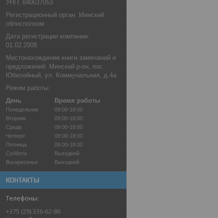
УНП: 690637053
Регистрационный орган: Минский
облисполком
Дата регистрации компании:
01.02.2008
Местонахождение книги замечаний и
предложений: Минский р-он, пос.
Юбилейный, ул. Коммунальная, д.4а
Режим работы:
День
Время работы
Понедельник
09:00-18:00
Вторник
09:00-18:00
Среда
09:00-18:00
Четверг
09:00-18:00
Пятница
09:00-18:00
Суббота
Выходной
Воскресенье
Выходной
КОНТАКТЫ
+375 (29) 336-62-86