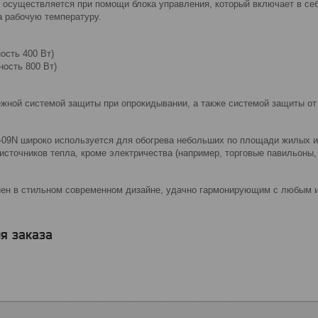
 осуществляется при помощи блока управления, который включает в себ
а рабочую температуру.
ость 400 Вт)
ность 800 Вт)
жной системой защиты при опрокидывании, а также системой защиты от 
09N широко используется для обогрева небольших по площади жилых и
 источников тепла, кроме электричества (например, торговые павильоны, 
ен в стильном современном дизайне, удачно гармонирующим с любым и
я заказа