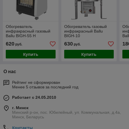
Обогреватель
Обогреватель газовый
Об
инфракрасный газовый
инфракрасный Ballu
ин
Ballu BIGH-55 H
BIGH-10
Bal
620
630
18
руб.
руб.
Купить
Купить
О нас
Рейтинг не сформирован
Менее 5 отзывов за последний год
Работает с 24.05.2010
г. Минск
Минский р-он, пос. Юбилейный, ул. Коммунальная, д.4а,
Минск, Беларусь
Контакты