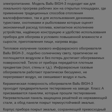
электропитанию. Модель Ballu BIGH-3 подходит как для
локального прогрева рабочих зон на открытых площадках, где
применение традиционных способов отопления
малоэффективно, так и для использования дачниками,
туристами, охотниками и рыболовами которые оценят
экономичный расход топлива, компактное исполнение
устройства, надёжную конструкцию и удобство использования
прибора для обогрева в условиях повышенной влажности и
сырости, приготовления пищи, нагрева воды.
Тепловое излучение газового инфракрасного обогревателя
Ballu BIGH-3 , подобно солнечному свету, практически не
поглощается воздухом и без потерь достигает обогреваемых
поверхностей. Тепло от прибора передаётся плотным
предметам (пол, стены и т.д.). Инфракрасные газовые
обогреватели работают практически бесшумно, не
перегревают воздух, не смешивают воздух и пыль.
Керамическая поверхность обогревателя Ballu BIGH-3
проходит предварительное тестирование на заводе. Класс А
присваивается панелям, которые прошли тестирование.
Нагревательная панель защищена решёткой из нержавеющей
стали, а обод панели покрыт термоустойчивой эмалью.
Корпус прибора покрыт эмалью, сохраняющей превосходный