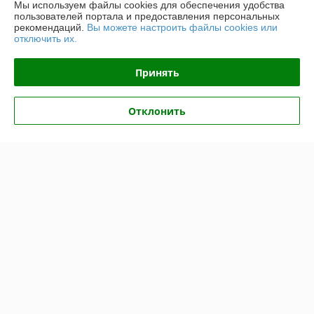
Мы используем файлы cookies для обеспечения удобства
пользователей портала и предоставления персональных
Контакты
рекомендаций.
Вы можете настроить файлы cookies или
отключить их.
Доставка и оплата
Принять
График работы
Отклонить
Полная версия сайта
Политика обработки cookies
Сайт создан на платформе Deal.by
Информация для покупателя
Юридическое лицо:
Общество с ограниченной ответственностью
НовТехСтрой
Минская обл, Минский р-н, п.Юбилейный, ул. Коммунальная, д.4а/7
Регистрационный номер ЕГР: 690637053