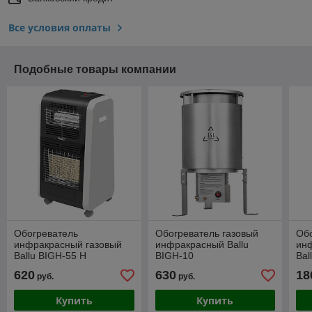
Все условия оплаты
Подобные товары компании
Обогреватель
Обогреватель газовый
Об
инфракрасный газовый
инфракрасный Ballu
ин
Ballu BIGH-55 H
BIGH-10
Bal
620
630
18
руб.
руб.
Купить
Купить