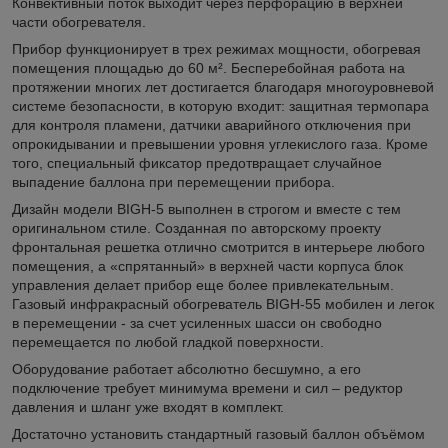
Конвективный поток выходит через перфорацию в верхней
части обогревателя.
Прибор функционирует в трех режимах мощности, обогревая
помещения площадью до 60 м². Бесперебойная работа на
протяжении многих лет достигается благодаря многоуровневой
системе безопасности, в которую входит: защитная термопара
для контроля пламени, датчики аварийного отключения при
опрокидывании и превышении уровня углекислого газа. Кроме
того, специальный фиксатор предотвращает случайное
выпадение баллона при перемещении прибора.
Дизайн модели BIGH-5 выполнен в строгом и вместе с тем
оригинальном стиле. Созданная по авторскому проекту
фронтальная решетка отлично смотрится в интерьере любого
помещения, а «спрятанный» в верхней части корпуса блок
управления делает прибор еще более привлекательным.
Газовый инфракрасный обогреватель BIGH-55 мобилен и легок
в перемещении - за счет усиленных шасси он свободно
перемещается по любой гладкой поверхности.
Оборудование работает абсолютно бесшумно, а его
подключение требует минимума времени и сил – редуктор
давления и шланг уже входят в комплект.
Достаточно установить стандартный газовый баллон объёмом