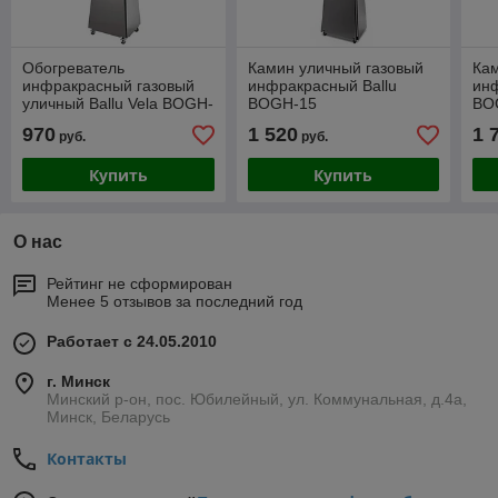
Обогреватель
Камин уличный газовый
Кам
инфракрасный газовый
инфракрасный Ballu
инф
уличный Ballu Vela BOGH-
BOGH-15
BO
16
970
1 520
1 
руб.
руб.
Купить
Купить
О нас
Рейтинг не сформирован
Менее 5 отзывов за последний год
Работает с 24.05.2010
г. Минск
Минский р-он, пос. Юбилейный, ул. Коммунальная, д.4а,
Минск, Беларусь
Контакты