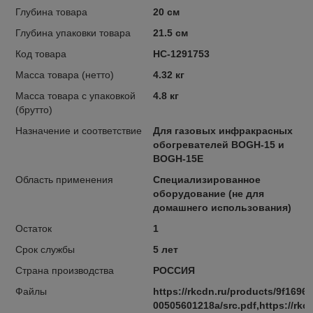
Глубина товара
20 см
Глубина упаковки товара
21.5 см
Код товара
НС-1291753
Масса товара (нетто)
4.32 кг
Масса товара с упаковкой
4.8 кг
(брутто)
Назначение и соответствие
Для газовых инфракрасных
обогревателей BOGH-15 и
BOGH-15E
Область применения
Специализированное
оборудование (не для
домашнего использования)
Остаток
1
Срок службы
5 лет
Страна производства
РОССИЯ
Файлы
https://rkcdn.ru/products/9f1696
00505601218a/src.pdf,https://rkc