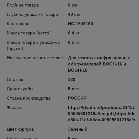
Глубина товара
6 см
Глубина упаковки товара
48 см
Код товара
НС-1649160
Масса товара (нетто)
0.4 кг
Масса товара с упаковкой
0.5 кг
(брутто)
Назначение и соответствие
Для газовых инфракрасных
обогревателей BOGH-16 и
BOGH-18
Остаток
120
Срок службы
5 лет
Страна производства
РОССИЯ
Файлы
https://rkcdn.ru/products/214512
00505601218a/src.pdf,https://rkc
c50a-11ef-b8dc-00505601218a/src
Цвет корпуса
Зеленый
Ширина товара
6 см