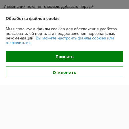
У компании пока нет отзывов, добавьте первый
Обработка файлов cookie
О нас
Мы используем файлы cookies для обеспечения удобства
пользователей портала и предоставления персональных
Контакты
рекомендаций.
Вы можете настроить файлы cookies или
отключить их.
Доставка и оплата
Принять
График работы
Отклонить
Полная версия сайта
Политика обработки cookies
Сайт создан на платформе Deal.by
Информация для покупателя