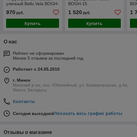
уличный Ballu Vela BOGH-
BOGH-15
BO
16
970
1 520
1 
руб.
руб.
Купить
Купить
О нас
Рейтинг не сформирован
Менее 5 отзывов за последний год
Работает с 24.05.2010
г. Минск
Минский р-он, пос. Юбилейный, ул. Коммунальная, д.4а,
Минск, Беларусь
Контакты
Показать весь график работы
Сегодня выходной
Отзывы о магазине