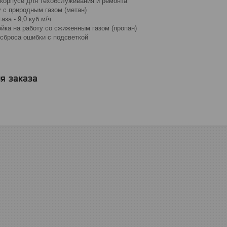
 корпусе для техобслуживания и ремонта
у с природным газом (метан)
аза - 9,0 куб.м/ч
йка на работу со сжиженным газом (пропан)
 сброса ошибки с подсветкой
я заказа