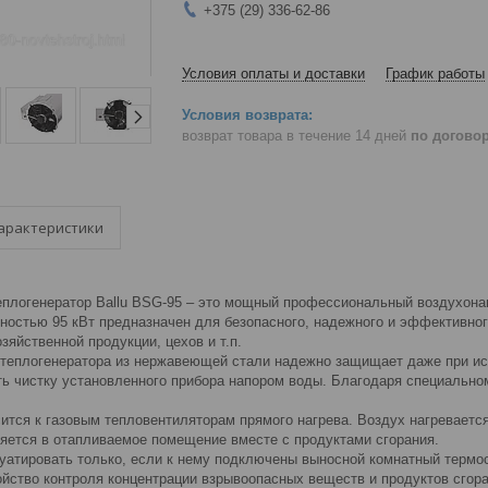
+375 (29) 336-62-86
Условия оплаты и доставки
График работы
возврат товара в течение 14 дней
по догово
арактеристики
еплогенератор Ballu BSG-95 – это мощный профессиональный воздухона
ностью 95 кВт предназначен для безопасного, надежного и эффективно
зяйственной продукции, цехов и т.п.
 теплогенератора из нержавеющей стали надежно защищает даже при ис
ть чистку установленного прибора напором воды. Благодаря специальн
ится к газовым тепловентиляторам прямого нагрева. Воздух нагревается
ляется в отапливаемое помещение вместе с продуктами сгорания.
уатировать только, если к нему подключены выносной комнатный термо
ойство контроля концентрации взрывоопасных веществ и продуктов сгора