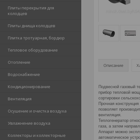
Плиты перекрытия для
колодцев
Плиты днища колодцев
Плитка тротуарная, бордюр
Тепловое оборудование
Отопление
Описание
Х
Водоснабжение
Кондиционирование
Подвесной газовый т
прибор тепловой мощ
сортировки сельскохо
Вентиляция
Прочная конструкция
позволяет производи
Осушение и очистка воздуха
вентиляция.
Теплогенератор относ
Увлажнение воздуха
газа, а затем направ
Аппарат можно экспл
Коллекторы и коллекторные
автоматическое устр