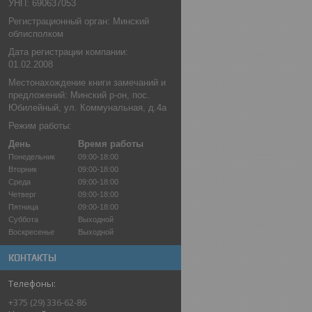
УНП: 690637053
Регистрационный орган: Минский
облисполком
Дата регистрации компании:
01.02.2008
Местонахождение книги замечаний и
предложений: Минский р-он, пос.
Юбилейный, ул. Коммунальная, д.4а
Режим работы:
День
Время работы
Понедельник
09:00-18:00
Вторник
09:00-18:00
Среда
09:00-18:00
Четверг
09:00-18:00
Пятница
09:00-18:00
Суббота
Выходной
Воскресенье
Выходной
КОНТАКТЫ
+375 (29) 336-62-86