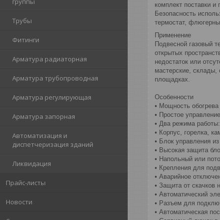
группы
комплект поставки и 
Безопасность исполь
Трубы
термостат, флюгерный
Применение
Фитинги
Подвесной газовый т
открытых пространст
Арматура радиаторная
недостаток или отсут
мастерские, склады,
Арматура трубопроводная
площадках.
Арматура регулирующая
Особенности
• Мощность обогрева
• Простое управлени
Арматура запорная
• Два режима работы:
• Корпус, горелка, к
Автоматизация и
• Блок управления из
диспетчеризация зданий
• Высокая защита бло
• Напольный или пото
Ликвидация
• Крепления для под
• Аварийное отключен
Прайс-листы
• Защита от скачков 
• Автоматический эл
Новости
• Разъем для подклю
• Автоматическая по