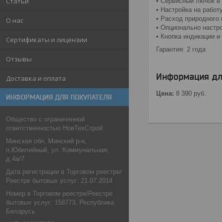
Статьи
• Сервисный лючок в
• Настройка на работ
• Расход природного г
О нас
• Опционально настро
• Кнопка индикации и
Сертификаты и лицензии
Гарантия: 2 года
Отзывы
Информация дл
Доставка и оплата
Цена:
8 390
руб.
ИНФОРМАЦИЯ ДЛЯ ПОКУПАТЕЛЯ
Общество с ограниченной
ответственностью НовТехСтрой
Минская обл, Минский р-н,
п.Юбилейный, ул. Коммунальная,
д.4а/7
Дата регистрации в Торговом реестре/
Реестре бытовых услуг: 21.07.2014
Номер в Торговом реестре/Реестре
бытовых услуг: 158773, Республика
Беларусь