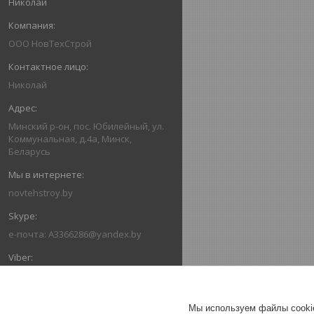
Николай
ООО НовТехСтрой
Николай
Минский р-он, пос. Юбилейный, ул.
Коммунальная, д.4а, Минск,
Беларусь
novtehstroy.by
e-почта: A3366286@yandex.by
+375293366286
Мы используем файлы cookie