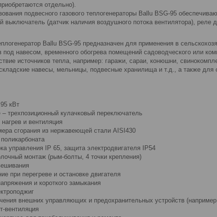
приобретаются отдельно).
зования подвесного газового теплогенераторы Ballu BSG-95 обеспечиваю
 выключатель (датчик наличия воздушного потока вентилятора), реле д
еплогенератор Ballu BSG-95 предназначен для применения в сельскохоз
в под навесом, временного обогрева помещений садоводческого или ком
ствие источников тепла, например: гаражи, сараи, конюшни, свинокомп
 складские навесы, мельницы, подвесные хранилища и т.д., а также для
 95 кВт
е – трехпозиционный кулачковый переключатель
 нагрев и вентиляция
амера сгорания из нержавеющей стали AISI430
 поликарбоната
ка управления IP 65, защита электродвигателя IP54
лочный монтаж (рым-болты, 4 точки крепления)
вешивания
ие при перегреве и остановке двигателя
напряжения и короткого замыкания
ектроподжиг
чения внешних управляющих и предохранительных устройств (например,
ст-вентиляция