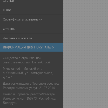
Статьи
О нас
Сертификаты и лицензии
Отзывы
Доставка и оплата
ИНФОРМАЦИЯ ДЛЯ ПОКУПАТЕЛЯ
Общество с ограниченной
ответственностью НовТехСтрой
Минская обл, Минский р-н,
п.Юбилейный, ул. Коммунальная,
д.4а/7
Дата регистрации в Торговом реестре/
Реестре бытовых услуг: 21.07.2014
Номер в Торговом реестре/Реестре
бытовых услуг: 158773, Республика
Беларусь