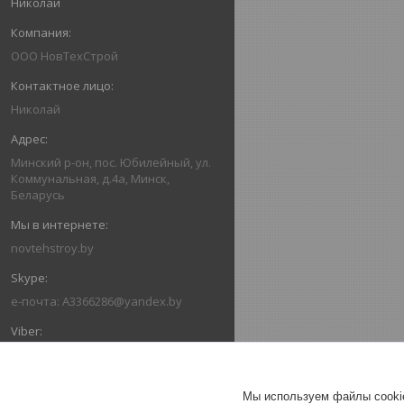
Николай
ООО НовТехСтрой
Николай
Минский р-он, пос. Юбилейный, ул.
Коммунальная, д.4а, Минск,
Беларусь
novtehstroy.by
e-почта: A3366286@yandex.by
+375293366286
Мы используем файлы cookie