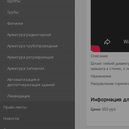
группы
Трубы
Фитинги
Арматура радиаторная
Арматура трубопроводная
Описание
Арматура регулирующая
Шланг гибкий диамет
Арматура запорная
пришита к стенке, с 
Назначение
Автоматизация и
Направление горячег
диспетчеризация зданий
Ликвидация
Информация дл
Прайс-листы
Цена:
653
руб.
Новости