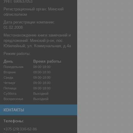
УНП: 690637053
Регистрационный орган: Минский
облисполком
Дата регистрации компании:
01.02.2008
Местонахождение книги замечаний и
предложений: Минский р-он, пос.
Юбилейный, ул. Коммунальная, д.4а
Режим работы:
День
Время работы
Понедельник
09:00-18:00
Вторник
09:00-18:00
Среда
09:00-18:00
Четверг
09:00-18:00
Пятница
09:00-18:00
Суббота
Выходной
Воскресенье
Выходной
КОНТАКТЫ
+375 (29) 336-62-86