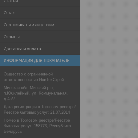
Статьи
О нас
Сертификаты и лицензии
Отзывы
Доставка и оплата
ИНФОРМАЦИЯ ДЛЯ ПОКУПАТЕЛЯ
Общество с ограниченной
ответственностью НовТехСтрой
Минская обл, Минский р-н,
п.Юбилейный, ул. Коммунальная,
д.4а/7
Дата регистрации в Торговом реестре/
Реестре бытовых услуг: 21.07.2014
Номер в Торговом реестре/Реестре
бытовых услуг: 158773, Республика
Беларусь