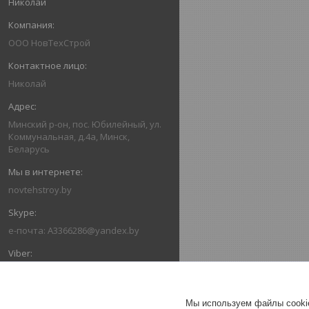
Николай
ООО НовТехСтрой
Николай
Минский р-он, пос. Юбилейный, ул.
Коммунальная, д.4а, Минск,
Беларусь
novtehstroy.by
e-почта: A3366286@yandex.by
+375293366286
Мы используем файлы cookie