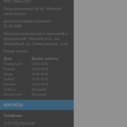
УНП: 690637053
Регистрационный орган: Минский
облисполком
Дата регистрации компании:
01.02.2008
Местонахождение книги замечаний и
предложений: Минский р-он, пос.
Юбилейный, ул. Коммунальная, д.4а
Режим работы:
День
Время работы
Понедельник
09:00-18:00
Вторник
09:00-18:00
Среда
09:00-18:00
Четверг
09:00-18:00
Пятница
09:00-18:00
Суббота
Выходной
Воскресенье
Выходной
КОНТАКТЫ
+375 (29) 336-62-86