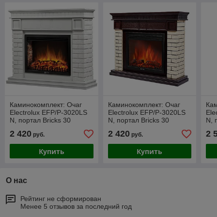
Каминокомплект: Очаг
Каминокомплект: Очаг
Кам
Electrolux EFP/P-3020LS
Electrolux EFP/P-3020LS
Ele
N, портал Bricks 30
N, портал Bricks 30
N, 
камень белый, белая
камень бежевый, шпон
гр
2 420
2 420
2 
руб.
руб.
эмаль
темный дуб
Купить
Купить
О нас
Рейтинг не сформирован
Менее 5 отзывов за последний год