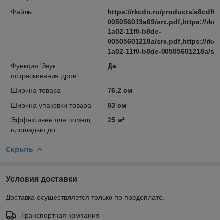
Файлы
https://rkcdn.ru/products/a8cdf6
005056013a69/src.pdf,https://rkc
1a02-11f0-b8de-
00505601218a/src.pdf,https://rkc
1a02-11f0-b8de-00505601218a/src
Функция 'Звук
Да
потрескивания дров'
Ширина товара
76.2 см
Ширина упаковки товара
83 см
Эффективен для помещ.
25 м²
площадью до
Скрыть
Условия доставки
Доставка осуществляется только по предоплате.
Транспортная компания