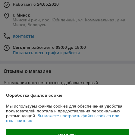
Работает с 24.05.2010
г. Минск
Минский р-он, пос. Юбилейный, ул. Коммунальная, д.4а,
Минск, Беларусь
Контакты
Сегодня работает с 09:00 до 18:00
Показать весь график работы
Отзывы о магазине
У компании пока нет отзывов, добавьте первый
Обработка файлов cookie
О нас
Мы используем файлы cookies для обеспечения удобства
пользователей портала и предоставления персональных
Контакты
рекомендаций.
Вы можете настроить файлы cookies или
отключить их.
Доставка и оплата