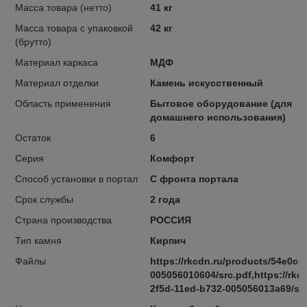
Масса товара (нетто)
41 кг
Масса товара с упаковкой
42 кг
(брутто)
Материал каркаса
МДФ
Материал отделки
Камень искусственный
Область применения
Бытовое оборудование (для
домашнего использования)
Остаток
6
Серия
Комфорт
Способ установки в портал
С фронта портала
Срок службы
2 года
Страна производства
РОССИЯ
Тип камня
Кирпич
Файлы
https://rkcdn.ru/products/54e0cc
005056010604/src.pdf,https://rkc
2f5d-11ed-b732-005056013a69/src