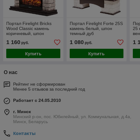
Портал Firelight Bricks
Портал Firelight Forte 25S
Пор
Wood Classic камень
камень белый, шпон
25 
коричневый, шпон
темный дуб
вен
темный дуб
1 160
1 080
1 
руб.
руб.
Купить
Купить
О нас
Рейтинг не сформирован
Менее 5 отзывов за последний год
Работает с 24.05.2010
г. Минск
Минский р-он, пос. Юбилейный, ул. Коммунальная, д.4а,
Минск, Беларусь
Контакты