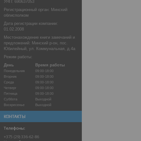
УНП: 690637053
Регистрационный орган: Минский
облисполком
Дата регистрации компании:
01.02.2008
Местонахождение книги замечаний и
предложений: Минский р-он, пос.
Юбилейный, ул. Коммунальная, д.4а
Режим работы:
День
Время работы
Понедельник
09:00-18:00
Вторник
09:00-18:00
Среда
09:00-18:00
Четверг
09:00-18:00
Пятница
09:00-18:00
Суббота
Выходной
Воскресенье
Выходной
КОНТАКТЫ
+375 (29) 336-62-86