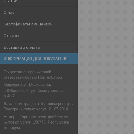
Статьи
О нас
Сертификаты и лицензии
Отзывы
Доставка и оплата
ИНФОРМАЦИЯ ДЛЯ ПОКУПАТЕЛЯ
Общество с ограниченной
ответственностью НовТехСтрой
Минская обл, Минский р-н,
п.Юбилейный, ул. Коммунальная,
д.4а/7
Дата регистрации в Торговом реестре/
Реестре бытовых услуг: 21.07.2014
Номер в Торговом реестре/Реестре
бытовых услуг: 158773, Республика
Беларусь