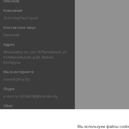
Николай
ООО НовТехСтрой
Николай
Минский р-он, пос. Юбилейный, ул.
Коммунальная, д.4а, Минск,
Беларусь
novtehstroy.by
e-почта: A3366286@yandex.by
+375293366286
Мы используем файлы cookie