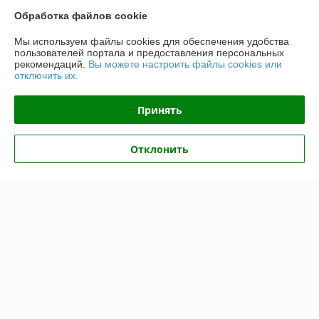
Обработка файлов cookie
О нас
Мы используем файлы cookies для обеспечения удобства
пользователей портала и предоставления персональных
Контакты
рекомендаций.
Вы можете настроить файлы cookies или
отключить их.
Доставка и оплата
Принять
График работы
Отклонить
Полная версия сайта
Политика обработки cookies
Сайт создан на платформе Deal.by
Информация для покупателя
Юридическое лицо:
Общество с ограниченной ответственностью
НовТехСтрой
Минская обл, Минский р-н, п.Юбилейный, ул. Коммунальная, д.4а/7