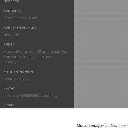
Николай
ООО НовТехСтрой
Николай
Минский р-он, пос. Юбилейный, ул.
Коммунальная, д.4а, Минск,
Беларусь
novtehstroy.by
e-почта: A3366286@yandex.by
+375293366286
Мы используем файлы cookie