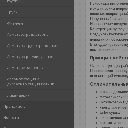
группы
Рукосушки выполнены 
механическим повреж
Трубы
внешних повреждений
Полученный запас пр
Фитинги
Направление воздушн
Конструкция рукосуш
Арматура радиаторная
Воздуховыпускное от
попадания посторонн
Благодаря устройств
Арматура трубопроводная
постоянном использо
Арматура регулирующая
Принцип дейст
Сушилка для рук раб
Арматура запорная
При расположении ру
включающий сушилку.
Автоматизация и
Отличительные
диспетчеризация зданий
антивандальное
Ликвидация
металлический 
инфракрасный д
Прайс-листы
- регулируемое
turbo-сушка
Новости
экономичное эн
автоматическое
удобство в экс