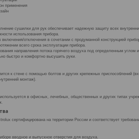
он применения
зайн
лнение сушилки для рук обеспечивает надежную защиту всех внутренни
жности использования прибора.
 включения/отключения в сочетании с продуманной конструкцией прибо
отяжении всего срока эксплуатации прибора.
вания направления потока горячего воздуха под определенным углом и 
но быстро и комфортно высушить руки.
ится к стене с помощью болтов и других крепежных приспособлений (вх
нутренний монтаж).
используется в офисных, лечебных, общественных и других типах учр
к.
тва
trolux сертифицирована на территории России и соответствует требова
иборе вводное и выпускное отверстия для воздуха.