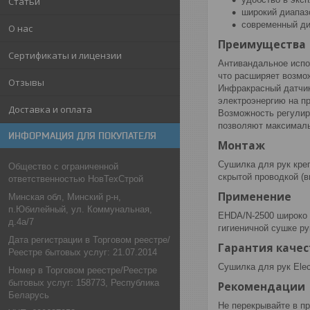
Статьи
широкий диапаз
современный ди
О нас
Преимущества
Сертификаты и лицензии
Антивандальное испо
что расширяет возмо
Отзывы
Инфракрасный датчик
электроэнергию на пр
Доставка и оплата
Возможность регулиро
позволяют максималь
ИНФОРМАЦИЯ ДЛЯ ПОКУПАТЕЛЯ
Монтаж
Сушилка для рук креп
Общество с ограниченной
скрытой проводкой (в
ответственностью НовТехСтрой
Применение
Минская обл, Минский р-н,
п.Юбилейный, ул. Коммунальная,
EHDA/N-2500 широко 
д.4а/7
гигиеничной сушке ру
Дата регистрации в Торговом реестре/
Гарантия качес
Реестре бытовых услуг: 21.07.2014
Сушилка для рук Elec
Номер в Торговом реестре/Реестре
бытовых услуг: 158773, Республика
Рекомендации
Беларусь
Не перекрывайте в пр