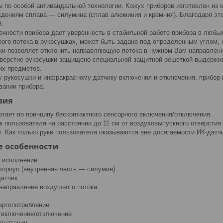
по особой антивандальной технологии. Кожух приборов изготовлен из ме
дениям сплава — силумина (сплав алюминия и кремния). Благодаря эт
.
очности прибора дает уверенность в стабильной работе прибора в любы
ого потока в рукосушках, может быть задано под определенным углом, 
ки позволяет отклонить направляющую потока в нужном Вам направлени
верстие рукосушки защищено специальной защитной решеткой выдержи
их предметов.
у рукосушки и инфракрасному датчику включения и отключения, прибор 
вании прибора.
вия
отает по принципу бесконтактного сенсорного включения/отключения.
к пользователя на расстоянии до 11 см от воздуховыпускного отверстия
 Как только руки пользователя оказываются вне досягаемости ИК-датчи
 особенности
 исполнение
корпус (внутренняя часть — силумин)
атчик
 направление воздушного потока
ергопотребление
 включение/отключение
плуатации