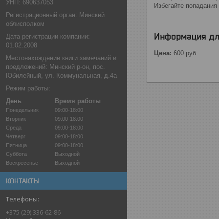
УНП: 690637053
Избегайте попадания
Регистрационный орган: Минский
облисполком
Информация дл
Дата регистрации компании:
01.02.2008
Цена:
600
руб.
Местонахождение книги замечаний и
предложений: Минский р-он, пос.
Юбилейный, ул. Коммунальная, д.4а
Режим работы:
День
Время работы
Понедельник
09:00-18:00
Вторник
09:00-18:00
Среда
09:00-18:00
Четверг
09:00-18:00
Пятница
09:00-18:00
Суббота
Выходной
Воскресенье
Выходной
КОНТАКТЫ
+375 (29) 336-62-86