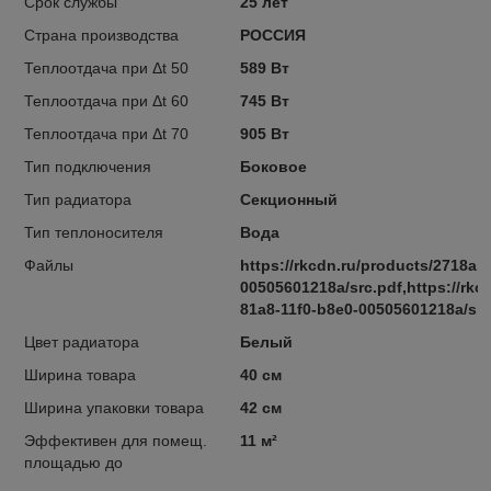
Срок службы
25 лет
Страна производства
РОССИЯ
Теплоотдача при Δt 50
589 Вт
Теплоотдача при Δt 60
745 Вт
Теплоотдача при Δt 70
905 Вт
Тип подключения
Боковое
Тип радиатора
Секционный
Тип теплоносителя
Вода
Файлы
https://rkcdn.ru/products/2718ab
00505601218a/src.pdf,https://rkc
81a8-11f0-b8e0-00505601218a/src
Цвет радиатора
Белый
Ширина товара
40 см
Ширина упаковки товара
42 см
Эффективен для помещ.
11 м²
площадью до