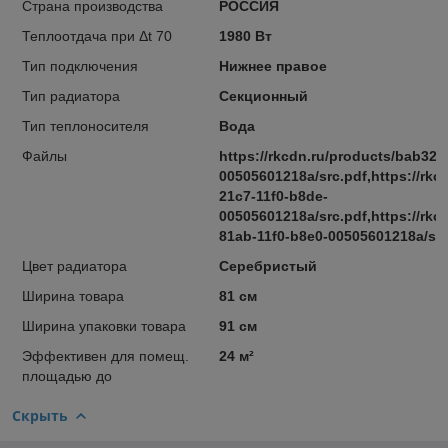
Страна производства
РОССИЯ
Теплоотдача при Δt 70
1980 Вт
Тип подключения
Нижнее правое
Тип радиатора
Секционный
Тип теплоносителя
Вода
Файлы
https://rkcdn.ru/products/bab32c
00505601218a/src.pdf,https://rkc
21c7-11f0-b8de-
00505601218a/src.pdf,https://rkcd
81ab-11f0-b8e0-00505601218a/src
Цвет радиатора
Серебристый
Ширина товара
81 см
Ширина упаковки товара
91 см
Эффективен для помещ.
24 м²
площадью до
Скрыть