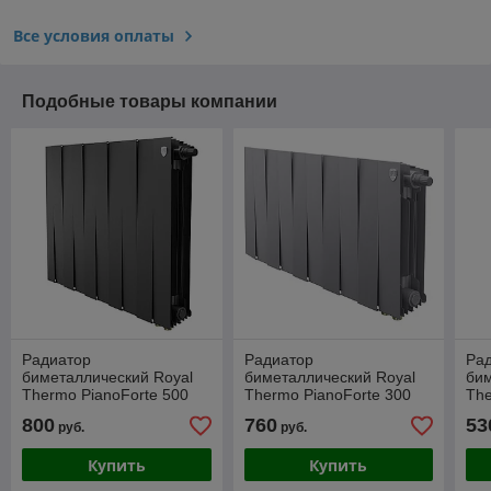
Все условия оплаты
Подобные товары компании
Радиатор
Радиатор
Ра
биметаллический Royal
биметаллический Royal
бим
Thermo PianoForte 500
Thermo PianoForte 300
The
Чёрный VR80 - 10 секц.
Серебристый VR80 - 10
Сер
800
760
53
руб.
руб.
секц.
сек
Купить
Купить