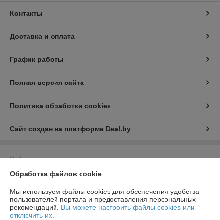
Контакты
Доставка и оплата
График работы
Полная версия сайта
Политика обработки cookies
Сайт создан на платформе Deal.by
Информация для покупателя
Обработка файлов cookie
Юридическое лицо:
Общество с ограниченной ответственностью
НовТехСтрой
Минская обл, Минский р-н, п.Юбилейный, ул. Коммунальная, д.4а/7
Мы используем файлы cookies для обеспечения удобства
пользователей портала и предоставления персональных
Регистрационный номер ЕГР: 690637053
рекомендаций.
Вы можете настроить файлы cookies или
отключить их.