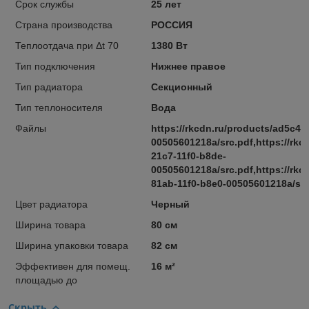
Срок службы
25 лет
Страна производства
РОССИЯ
Теплоотдача при Δt 70
1380 Вт
Тип подключения
Нижнее правое
Тип радиатора
Секционный
Тип теплоносителя
Вода
Файлы
https://rkcdn.ru/products/ad5c4e
00505601218a/src.pdf,https://rkc
21c7-11f0-b8de-
00505601218a/src.pdf,https://rkc
81ab-11f0-b8e0-00505601218a/src
Цвет радиатора
Черный
Ширина товара
80 см
Ширина упаковки товара
82 см
Эффективен для помещ.
16 м²
площадью до
Скрыть