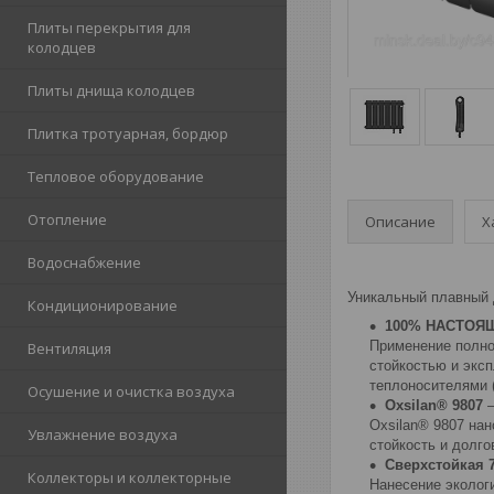
Плиты перекрытия для
колодцев
Плиты днища колодцев
Плитка тротуарная, бордюр
Тепловое оборудование
Отопление
Описание
Х
Водоснабжение
Уникальный плавный 
Кондиционирование
100% НАСТОЯ
Применение полно
Вентиляция
стойкостью и экс
теплоносителями 
Осушение и очистка воздуха
Oxsilan® 9807
–
Oxsilan® 9807 нан
Увлажнение воздуха
стойкость и долго
Сверхстойкая 
Коллекторы и коллекторные
Нанесение экологи