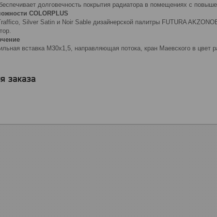
беспечивает долговечность покрытия радиатора в помещениях с повыш
можности COLORPLUS
Traffico, Silver Satin и Noir Sable дизайнерской палитры FUTURA AKZO
тор.
ючение
ильная вставка M30x1,5, направляющая потока, кран Маевского в цвет ра
я заказа