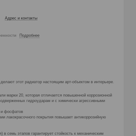
Адрес и контакты
ренности
Подробнее
 делают этот радиатор настоящим арт-объектом в интерьере.
али марки 20, которая отличается повышенной коррозионной
 подверженных гидроударам и с химически агрессивными
в и фосфатов
езии лакокрасочного покрытия повышает антикоррозийную
я) в семь этапов гарантирует стойкость к механическим