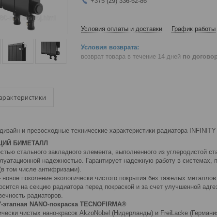
+375 (29) 336-62-86
Условия оплаты и доставки
График работы
возврат товара в течение 14 дней
по догово
арактеристики
дизайн и превосходные технические характеристики радиатора INFINITY
ЩИЙ БИМЕТАЛЛ
стью стального закладного элемента, выполненного из углеродистой ст
плуатационной надежностью. Гарантирует надежную работу в системах,
(в том числе антифризами).
 новое поколение экологически чистого покрытия без тяжелых металло
осится на секцию радиатора перед покраской и за счет улучшенной адг
вечность радиаторов.
7-этапная NANO-покраска TECNOFIRMA®
чески чистых нано-красок AkzoNobel (Нидерланды) и FreiLacke (Германи