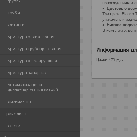
группы
повреждениям и о
Цветовые воз
Трубы
Три цвета Bianco 
уникальный радиа
Фитинги
Нижнее подкл
В комплекте: вент
Арматура радиаторная
Арматура трубопроводная
Информация дл
Арматура регулирующая
Цена:
470
руб.
Арматура запорная
Автоматизация и
диспетчеризация зданий
Ликвидация
Прайс-листы
Новости