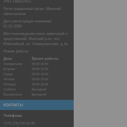
УНП: 690637053
Регистрационный орган: Минский
облисполком
Дата регистрации компании:
01.02.2008
Местонахождение книги замечаний и
предложений: Минский р-он, пос.
Юбилейный, ул. Коммунальная, д.4а
Режим работы:
День
Время работы
Понедельник
09:00-18:00
Вторник
09:00-18:00
Среда
09:00-18:00
Четверг
09:00-18:00
Пятница
09:00-18:00
Суббота
Выходной
Воскресенье
Выходной
КОНТАКТЫ
+375 (29) 336-62-86