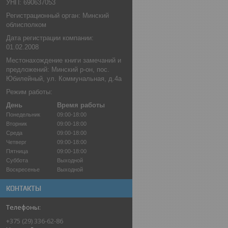
УНП: 690637053
Регистрационный орган: Минский
облисполком
Дата регистрации компании:
01.02.2008
Местонахождение книги замечаний и
предложений: Минский р-он, пос.
Юбилейный, ул. Коммунальная, д.4а
Режим работы:
День
Время работы
Понедельник
09:00-18:00
Вторник
09:00-18:00
Среда
09:00-18:00
Четверг
09:00-18:00
Пятница
09:00-18:00
Суббота
Выходной
Воскресенье
Выходной
КОНТАКТЫ
+375 (29) 336-62-86