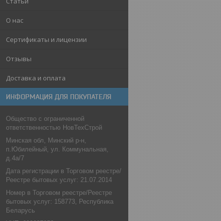
Статьи
О нас
Сертификаты и лицензии
Отзывы
Доставка и оплата
ИНФОРМАЦИЯ ДЛЯ ПОКУПАТЕЛЯ
Общество с ограниченной
ответственностью НовТехСтрой
Минская обл, Минский р-н,
п.Юбилейный, ул. Коммунальная,
д.4а/7
Дата регистрации в Торговом реестре/
Реестре бытовых услуг: 21.07.2014
Номер в Торговом реестре/Реестре
бытовых услуг: 158773, Республика
Беларусь