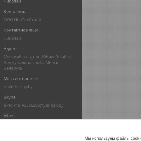
Николай
ООО НовТехСтрой
Николай
Минский р-он, пос. Юбилейный, ул.
Коммунальная, д.4а, Минск,
Беларусь
novtehstroy.by
e-почта: A3366286@yandex.by
+375293366286
Мы используем файлы cookie