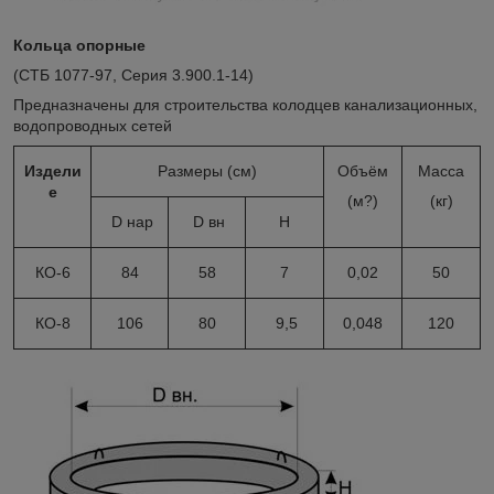
Кольца опорные
(СТБ 1077-97, Серия 3.900.1-14)
Предназначены для строительства колодцев канализационных,
водопроводных сетей
Издели
Размеры (см)
Объём
Масса
е
(м?)
(кг)
D нар
D вн
H
КО-6
84
58
7
0,02
50
КО-8
106
80
9,5
0,048
120