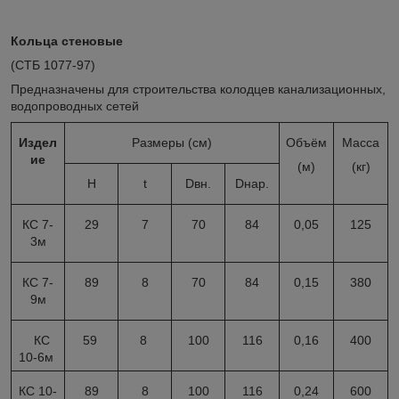
Кольца стеновые
(СТБ 1077-97)
Предназначены для строительства колодцев канализационных,
водопроводных сетей
Издел
Размеры (см)
Объём
Масса
ие
(м)
(кг)
H
t
Dвн.
Dнар.
КС 7-
29
7
70
84
0,05
125
3м
КС 7-
89
8
70
84
0,15
380
9м
КС
59
8
100
116
0,16
400
10-6м
КС 10-
89
8
100
116
0,24
600